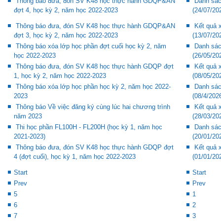
Thông báo đưa, đón SV K48 học thực hành GDQP&AN
Danh sách
đợt 4, học kỳ 2, năm học 2022-2023
(24/07/20
Thông báo đưa, đón SV K48 học thực hành GDQP&AN
Kết quả x
đợt 3, học kỳ 2, năm học 2022-2023
(13/07/20
Thông báo xóa lớp học phần đợt cuối học kỳ 2, năm
Danh sách
học 2022-2023
(26/05/20
Thông báo đưa, đón SV K48 học thực hành GDQP đợt
Kết quả x
1, học kỳ 2, năm học 2022-2023
(08/05/20
Thông báo xóa lớp học phần học kỳ 2, năm học 2022-
Danh sách
2023
(08/4/202
Thông báo Về việc đăng ký cùng lúc hai chương trình
Kết quả x
năm 2023
(28/03/20
Thi học phần FL100H - FL200H (học kỳ 1, năm học
Danh sách
2021-2023)
(20/01/20
Thông báo đưa, đón SV K48 học thực hành GDQP đợt
Kết quả x
4 (đợt cuối), học kỳ 1, năm học 2022-2023
(01/01/20
Start
Start
Prev
Prev
5
1
6
2
7
3