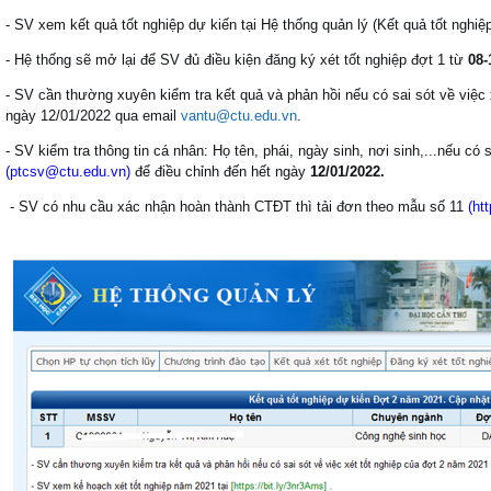
- SV xem kết quả tốt nghiệp dự kiến tại Hệ thống quản lý (Kết quả tốt nghi
- Hệ thống sẽ mở lại để SV đủ điều kiện đăng ký xét tốt nghiệp đợt 1 từ
08-
- SV cần thường xuyên kiểm tra kết quả và phản hồi nếu có sai sót về việc
ngày 12/01/2022
qua email
vantu@ctu.edu.vn
.
- SV kiểm tra thông tin cá nhân: Họ tên, phái, ngày sinh, nơi sinh,...nếu có
(
ptcsv@ctu.edu.vn
)
để điều chỉnh đến hết ngày
12/01/2022.
- SV có nhu cầu xác nhận hoàn thành CTĐT thì tải đơn theo mẫu số 11
(
ht